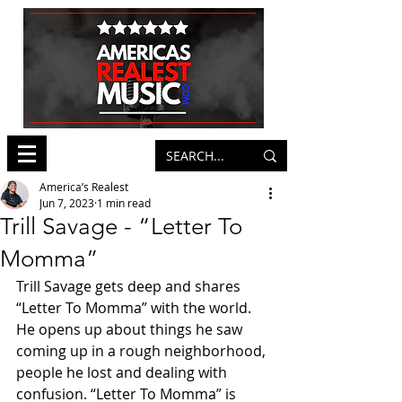
America’s Realest
Jun 7, 2023
1 min read
Trill Savage - “Letter To
Momma”
Trill Savage gets deep and shares 
“Letter To Momma” with the world. 
He opens up about things he saw 
coming up in a rough neighborhood, 
people he lost and dealing with 
confusion. “Letter To Momma” is 